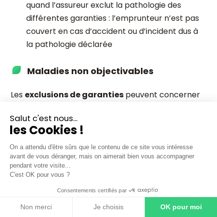
quand l’assureur exclut la pathologie des
différentes garanties : l’emprunteur n’est pas
couvert en cas d’accident ou d’incident dus à
la pathologie déclarée
Maladies non objectivables
Les
exclusions de garanties
peuvent concerner
les
maladies non objectivables
ou MNO, ces
Salut c'est nous...
pathologies bien réelles pour l'emprunteur mais
les Cookies !
que les médecins peinent à évaluer : les maladies
du dos (lumbago, hernie discale, cervicalgie,
On a attendu d'être sûrs que le contenu de ce site vous intéresse
sciatique, etc.) et les affections psychologiques et
avant de vous déranger, mais on aimerait bien vous accompagner
pendant votre visite...
psychiatriques.
C'est OK pour vous ?
Consentements certifiés par
Moyennant une surprime, de nombreux contrats
d'assurance de prêt proposent le
rachat
Non merci
Je choisis
OK pour moi