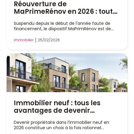
Réouverture de
MaPrimeRénov en 2026 : tout
ce qu'il faut savoir pour
Suspendu depuis le début de l'année faute de
déposer votre dossier
financement, le dispositif MaPrimRénov est de...
Immobilier
25/02/2026
Immobilier neuf : tous les
avantages de devenir
propriétaire en 2026
Devenir propriétaire dans l’immobilier neuf en
2026 constitue un choix à la fois rationnel...