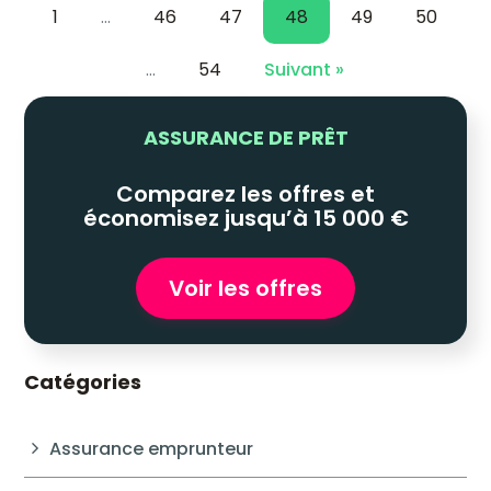
1
…
46
47
48
49
50
…
54
Suivant »
ASSURANCE DE PRÊT
Comparez les offres et
économisez jusqu’à 15 000 €
Voir les offres
Catégories
Assurance emprunteur