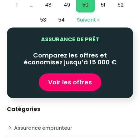
1
…
48
49
50
51
52
53
54
Suivant »
ASSURANCE DE PRÊT
Comparez les offres et
économisez jusqu’à 15 000 €
Voir les offres
Catégories
Assurance emprunteur