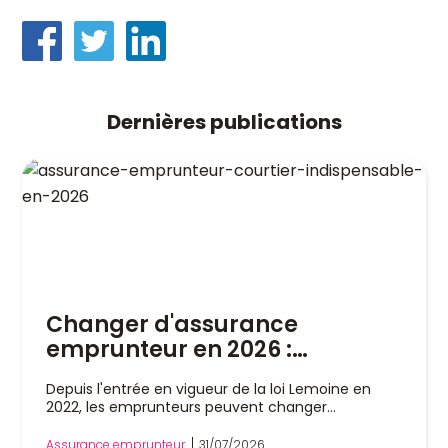
Dernières publications
Changer d'assurance
emprunteur en 2026 :
pourquoi un courtier est
Depuis l'entrée en vigueur de la loi Lemoine en
indispensable
2022, les emprunteurs peuvent changer
d'assurance de prêt immobilier à tout moment,
sans attendre la date anniversaire de leur contrat.
Assurance emprunteur
31/07/2026