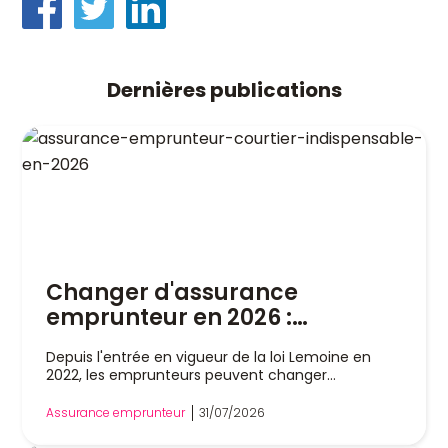
Dernières publications
Changer d'assurance
emprunteur en 2026 :
pourquoi un courtier est
Depuis l'entrée en vigueur de la loi Lemoine en
indispensable
2022, les emprunteurs peuvent changer
d'assurance de prêt immobilier à tout moment,
sans attendre la date anniversaire de leur contrat.
Assurance emprunteur
31/07/2026
Cette liberté a profondément modifié le marché,
mais dans la pratique, remplacer son assurance