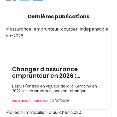
Dernières publications
Changer d'assurance
emprunteur en 2026 :
pourquoi un courtier est
Depuis l'entrée en vigueur de la loi Lemoine en
indispensable
2022, les emprunteurs peuvent changer
d'assurance de prêt immobilier à tout moment,
sans attendre la date anniversaire de leur contrat.
Assurance emprunteur
31/07/2026
Cette liberté a profondément modifié le marché,
mais dans la pratique, remplacer son assurance
reste une démarche technique. Entre l'analyse