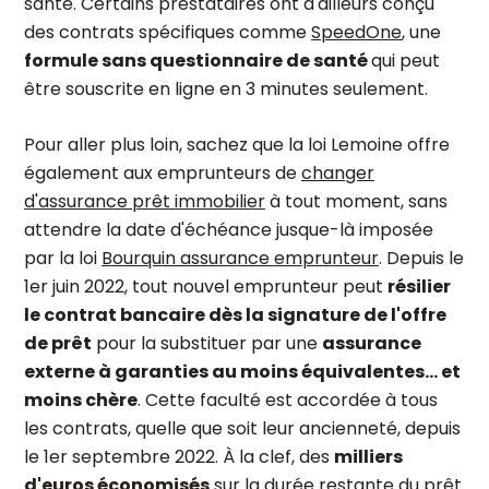
santé. Certains prestataires ont d'ailleurs conçu
des contrats spécifiques comme
SpeedOne
, une
formule sans questionnaire de santé
qui peut
être souscrite en ligne en 3 minutes seulement.
Pour aller plus loin, sachez que la loi Lemoine offre
également aux emprunteurs de
changer
d'assurance prêt immobilier
à tout moment, sans
attendre la date d'échéance jusque-là imposée
par la loi
Bourquin assurance emprunteur
. Depuis le
1er juin 2022, tout nouvel emprunteur peut
résilier
le contrat bancaire dès la signature de l'offre
de prêt
pour la substituer par une
assurance
externe à garanties au moins équivalentes... et
moins chère
. Cette faculté est accordée à tous
les contrats, quelle que soit leur ancienneté, depuis
le 1er septembre 2022. À la clef, des
milliers
d'euros économisés
sur la durée restante du prêt