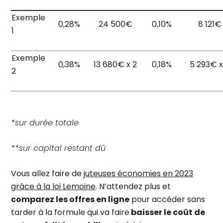
Exemple
0,28%
24 500€
0,10%
8 121€
1
Exemple
0,38%
13 680€ x 2
0,18%
5 293€ x
2
*sur durée totale
**sur capital restant dû
Vous allez faire de
juteuses économies en 2023
grâce à la loi Lemoine
. N’attendez plus et
comparez les offres en ligne
pour accéder sans
tarder à la formule qui va faire
baisser le coût de