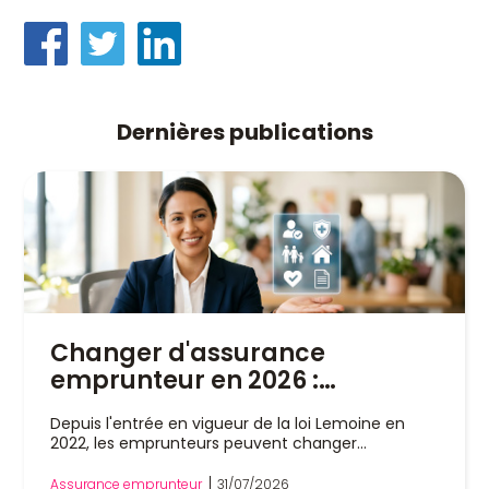
Dernières publications
Changer d'assurance
emprunteur en 2026 :
pourquoi un courtier est
Depuis l'entrée en vigueur de la loi Lemoine en
indispensable
2022, les emprunteurs peuvent changer
d'assurance de prêt immobilier à tout moment,
sans attendre la date anniversaire de leur contrat.
Assurance emprunteur
31/07/2026