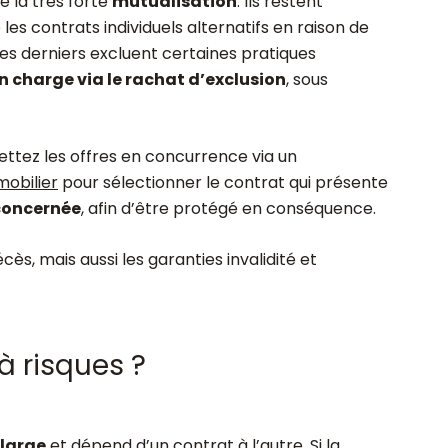
e la très forte
mutualisation
. Ils restent
les contrats individuels alternatifs en raison de
es derniers excluent certaines pratiques
en charge via le rachat d’exclusion
, sous
mettez les offres en concurrence via un
obilier
pour sélectionner le contrat qui présente
 concernée
, afin d’être protégé en conséquence.
cès, mais aussi les garanties invalidité et
à risques ?
 large
et dépend d’un contrat à l’autre. Si la