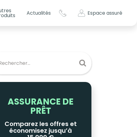
utres
Espace assuré
Actualités
roduits
s impôts ?
es
ASSURANCE DE
PRÊT
Comparez les offres et
économisez jusqu’à