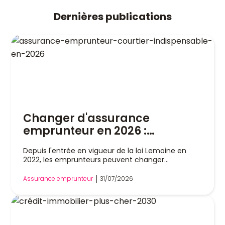
Dernières publications
Changer d'assurance
emprunteur en 2026 :
pourquoi un courtier est
Depuis l'entrée en vigueur de la loi Lemoine en
indispensable
2022, les emprunteurs peuvent changer
d'assurance de prêt immobilier à tout moment,
sans attendre la date anniversaire de leur contrat.
Assurance emprunteur
31/07/2026
Cette liberté a profondément modifié le marché,
mais dans la pratique, remplacer son assurance
reste une démarche technique. Entre l'analyse
des garanties, le respect de l'équivalence de
couverture et les échanges avec la banque, les