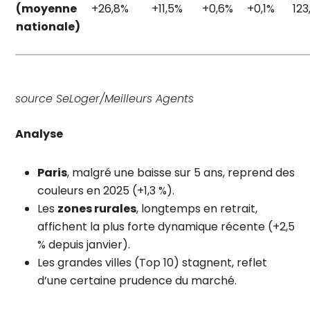
(moyenne
+26,8%
+11,5%
+0,6%
+0,1%
123
nationale)
source SeLoger/Meilleurs Agents
Analyse
Paris
, malgré une baisse sur 5 ans, reprend des
couleurs en 2025 (+1,3 %).
Les
zones rurales
, longtemps en retrait,
affichent la plus forte dynamique récente (+2,5
% depuis janvier).
Les grandes villes (Top 10) stagnent, reflet
d’une certaine prudence du marché.