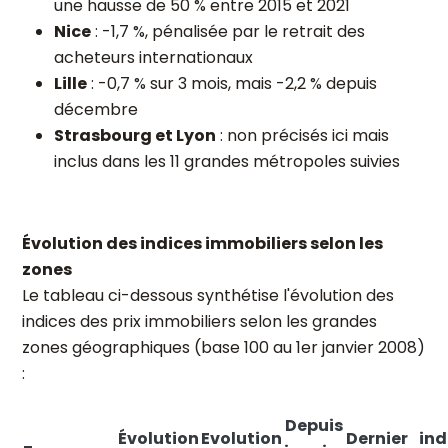
une hausse de 50 % entre 2015 et 2021
Nice
: -1,7 %, pénalisée par le retrait des
acheteurs internationaux
Lille
: -0,7 % sur 3 mois, mais -2,2 % depuis
décembre
Strasbourg et Lyon
: non précisés ici mais
inclus dans les 11 grandes métropoles suivies
Évolution des indices immobiliers selon les
zones
Le tableau ci-dessous synthétise l'évolution des
indices des prix immobiliers selon les grandes
zones géographiques
(base 100 au 1er janvier 2008)
:
Depuis
Évolution
Evolution
Dernier
ind