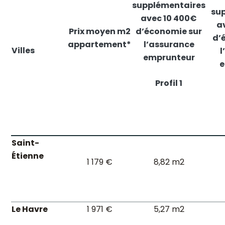
supplémentaires
sup
avec 10 400€
a
Prix moyen m2
d’économie sur
d’
appartement*
l’assurance
Villes
l
emprunteur
e
Profil 1
Saint-
Étienne
1 179 €
8,82 m2
Le Havre
1 971 €
5,27 m2