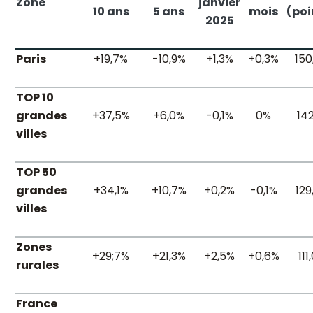
Zone
janvier
10 ans
5 ans
mois
(poi
2025
Paris
+19,7%
-10,9%
+1,3%
+0,3%
150
TOP 10
grandes
+37,5%
+6,0%
-0,1%
0%
142
villes
TOP 50
grandes
+34,1%
+10,7%
+0,2%
-0,1%
129
villes
Zones
+29;7%
+21,3%
+2,5%
+0,6%
111
rurales
France