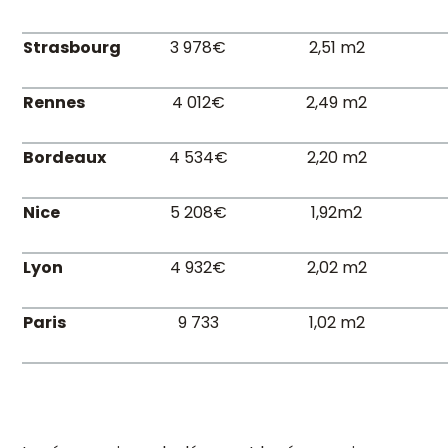
Strasbourg
3 978€
2,51 m2
Rennes
4 012€
2,49 m2
Bordeaux
4 534€
2,20 m2
Nice
5 208€
1,92m2
Lyon
4 932€
2,02 m2
Paris
9 733
1,02 m2