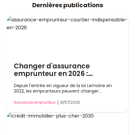
Dernières publications
Changer d'assurance
emprunteur en 2026 :
pourquoi un courtier est
Depuis l'entrée en vigueur de la loi Lemoine en
indispensable
2022, les emprunteurs peuvent changer
d'assurance de prêt immobilier à tout moment,
sans attendre la date anniversaire de leur contrat.
Assurance emprunteur
31/07/2026
Cette liberté a profondément modifié le marché,
mais dans la pratique, remplacer son assurance
reste une démarche technique. Entre l'analyse
des garanties, le respect de l'équivalence de
couverture et les échanges avec la banque, les
obstacles sont nombreux. Le recours à un courtier