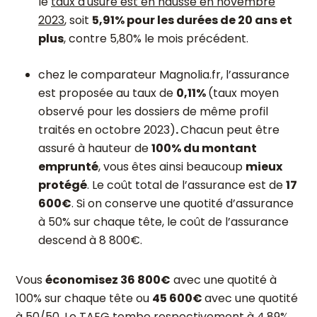
le
taux d'usure est en hausse en novembre
2023
, soit
5,91% pour les durées de 20 ans et
plus
, contre 5,80% le mois précédent.
chez le comparateur Magnolia.fr, l’assurance
est proposée au taux de
0,11%
(taux moyen
observé pour les dossiers de même profil
traités en octobre 2023)
.
Chacun peut être
assuré à hauteur de
100% du montant
emprunté
, vous êtes ainsi beaucoup
mieux
protégé
. Le coût total de l’assurance est de
17
600€
. Si on conserve une quotité d’assurance
à 50% sur chaque tête, le coût de l’assurance
descend à 8 800€.
Vous
économisez 36 800€
avec une quotité à
100% sur chaque tête ou
45 600€
avec une quotité
à 50/50. Le TAEG tombe respectivement à 4,89%