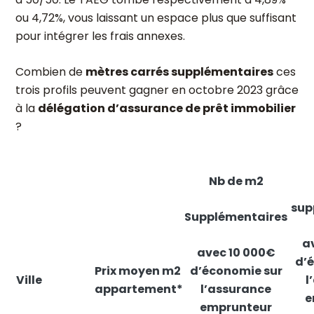
ou 4,72%, vous laissant un espace plus que suffisant
pour intégrer les frais annexes.
Combien de
mètres carrés supplémentaires
ces
trois profils peuvent gagner en octobre 2023 grâce
à la
délégation d’assurance de prêt immobilier
?
Nb de
m2
sup
Supplémentaires
av
avec 10 000€
d’
Prix
moyen m2
d’économie sur
Ville
l
appartement*
l’assurance
e
emprunteur