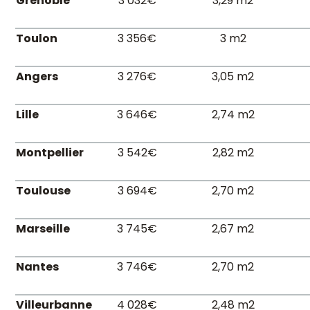
Grenoble
3 032€
3,29 m2
Toulon
3 356€
3 m2
Angers
3 276€
3,05 m2
Lille
3 646€
2,74 m2
Montpellier
3 542€
2,82 m2
Toulouse
3 694€
2,70 m2
Marseille
3 745€
2,67 m2
Nantes
3 746€
2,70 m2
Villeurbanne
4 028€
2,48 m2