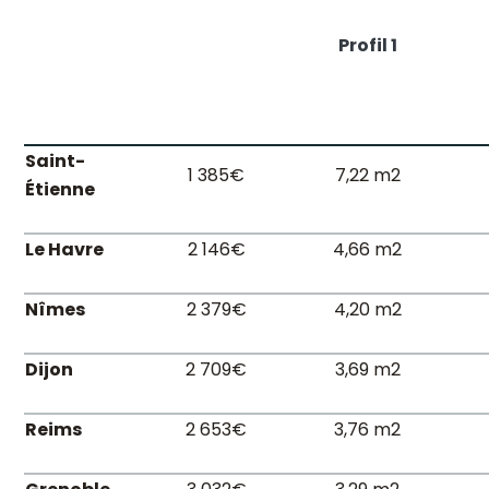
Profil 1
Saint-
1 385€
7,22 m2
Étienne
Le Havre
2 146€
4,66 m2
Nîmes
2 379€
4,20 m2
Dijon
2 709€
3,69 m2
Reims
2 653€
3,76 m2