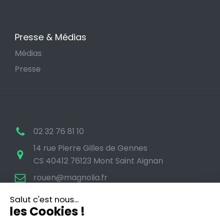
Presse & Médias
Médias
Presse
02 32 76 81 10
14 rue Pierre Gilles de Gennes
CS 40412 76123 Mont Saint Aignan
rouen@magnolia.fr
Salut c'est nous...
les Cookies !