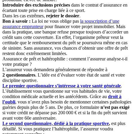
Introduire des exclusions précises
dans le contrat d’assurance en
écartant toute prise en charge liée à ce sport.
Dans les cas extrêmes,
rejeter le dossier
.
Bon à savoir :
La loi ne vous oblige pas
la souscription d’une
assurance emprunteur
pour financer votre projet immobilier. Mais
dans la pratique, une banque refuse presque toujours d’accorder un
crédit sans cette couverture. En effet, l’organisme prêteur veut la
certitude que le remboursement du prêt se poursuivra même en cas
de sinistre. Sans assurance, vos chances d’obtenir une offre de prêt
restent donc extrêmement limitées.
Assurance de prêt et haltérophilie : comment l’assureur analyse-t-il
votre pratique ?
L’assureur vous demandera généralement de répondre à
2 questionnaires
. L’idée est d’évaluer votre état de santé et votre
discipline sportive.
Le premier questionnaire
s’intéresse à votre santé générale
.
L’établissement vous questionne sur vos habitudes de vie, votre
condition médicale actuelle et les antécédents. Grâce au
droit à
l’oubli
, vous n’avez plus besoin de mentionner certaines pathologies
guéries depuis plus de 5
ans. De plus, ce formulaire
n’est pas exigé
si votre crédit ne dépasse pas 200 000 € et si la fin du prêt survient
avant votre 60e anniversaire.
Le second questionnaire, dédié à la pratique sportive
,
est plus
détaillé. Si vous pratiquez l’haltérophilie, l’assureur voudra