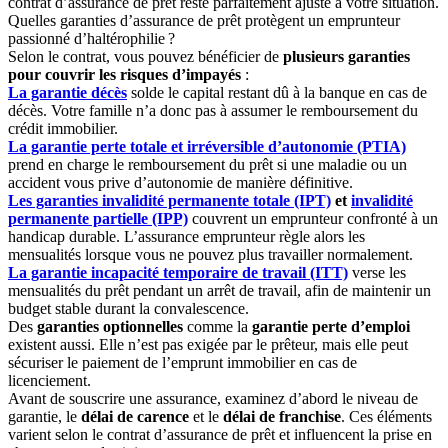
contrat d’assurance de prêt reste parfaitement ajusté à votre situation.
Quelles garanties d’assurance de prêt protègent un emprunteur
passionné d’haltérophilie ?
Selon le contrat, vous pouvez bénéficier de
plusieurs garanties
pour couvrir les risques d’impayés
:
La garantie décès
solde le capital restant dû à la banque en cas de
décès. Votre famille n’a donc pas à assumer le remboursement du
crédit immobilier.
La garantie perte totale et irréversible d’autonomie (PTIA)
prend en charge le remboursement du prêt si une maladie ou un
accident vous prive d’autonomie de manière définitive.
Les garanties invalidité permanente totale (IPT)
et
invalidité
permanente partielle (IPP)
couvrent un emprunteur confronté à un
handicap durable. L’assurance emprunteur règle alors les
mensualités lorsque vous ne pouvez plus travailler normalement.
La garantie incapacité temporaire de travail (ITT)
verse les
mensualités du prêt pendant un arrêt de travail, afin de maintenir un
budget stable durant la convalescence.
Des
garanties optionnelles
comme la
garantie perte d’emploi
existent aussi. Elle n’est pas exigée par le prêteur, mais elle peut
sécuriser le paiement de l’emprunt immobilier en cas de
licenciement.
Avant de souscrire une assurance, examinez d’abord le niveau de
garantie, le
délai de carence
et le
délai de franchise
. Ces éléments
varient selon le contrat d’assurance de prêt et influencent la prise en