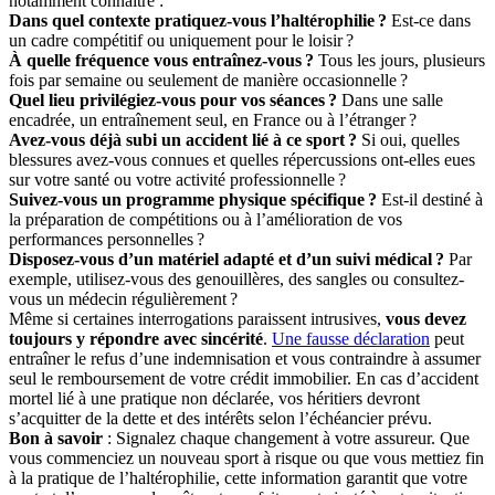
notamment connaître :
Dans quel contexte pratiquez-vous l’haltérophilie ?
Est-ce dans
un cadre compétitif ou uniquement pour le loisir ?
À quelle fréquence vous entraînez-vous ?
Tous les jours, plusieurs
fois par semaine ou seulement de manière occasionnelle ?
Quel lieu privilégiez-vous pour vos séances ?
Dans une salle
encadrée, un entraînement seul, en France ou à l’étranger ?
Avez-vous déjà subi un accident lié à ce sport ?
Si oui, quelles
blessures avez-vous connues et quelles répercussions ont-elles eues
sur votre santé ou votre activité professionnelle ?
Suivez-vous un programme physique spécifique ?
Est-il destiné à
la préparation de compétitions ou à l’amélioration de vos
performances personnelles ?
Disposez-vous d’un matériel adapté et d’un suivi médical ?
Par
exemple, utilisez-vous des genouillères, des sangles ou consultez-
vous un médecin régulièrement ?
Même si certaines interrogations paraissent intrusives,
vous devez
toujours y répondre avec sincérité
.
Une fausse déclaration
peut
entraîner le refus d’une indemnisation et vous contraindre à assumer
seul le remboursement de votre crédit immobilier. En cas d’accident
mortel lié à une pratique non déclarée, vos héritiers devront
s’acquitter de la dette et des intérêts selon l’échéancier prévu.
Bon à savoir
: Signalez chaque changement à votre assureur. Que
vous commenciez un nouveau sport à risque ou que vous mettiez fin
à la pratique de l’haltérophilie, cette information garantit que votre