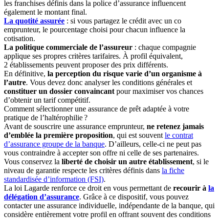
les franchises définis dans la police d’assurance influencent
également le montant final.
La quotité assurée
: si vous partagez le crédit avec un co
emprunteur, le pourcentage choisi pour chacun influence la
cotisation.
La politique commerciale de l’assureur
: chaque compagnie
applique ses propres critères tarifaires. À profil équivalent,
2 établissements peuvent proposer des prix différents.
En définitive,
la perception du risque varie d’un organisme à
l’autre
. Vous devez donc analyser les conditions générales et
constituer un dossier convaincant
pour maximiser vos chances
d’obtenir un tarif compétitif.
Comment sélectionner une assurance de prêt adaptée à votre
pratique de l’haltérophilie ?
Avant de souscrire une assurance emprunteur,
ne retenez jamais
d’emblée la première proposition
, qui est souvent
le contrat
d’assurance groupe de la banque
. D’ailleurs, celle-ci ne peut pas
vous contraindre à accepter son offre ni celle de ses partenaires.
Vous conservez la
liberté de choisir un autre établissement
, si le
niveau de garantie respecte les critères définis dans
la fiche
standardisée d’information (FSI)
.
La loi Lagarde renforce ce droit en vous permettant de
recourir à
la
délégation d’assurance
. Grâce à ce dispositif, vous pouvez
contacter une assurance individuelle, indépendante de la banque, qui
considère entièrement votre profil en offrant souvent des conditions