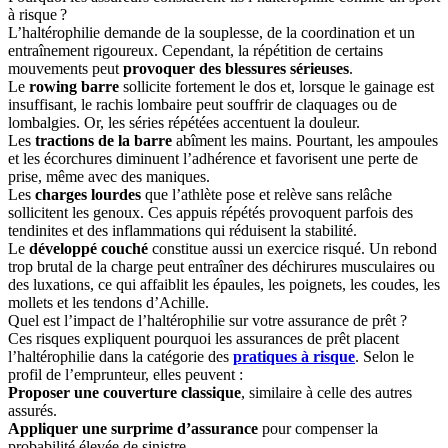
à risque ?
L’haltérophilie demande de la souplesse, de la coordination et un
entraînement rigoureux. Cependant, la répétition de certains
mouvements peut
provoquer des blessures sérieuses
.
Le
rowing barre
sollicite fortement le dos et, lorsque le gainage est
insuffisant, le rachis lombaire peut souffrir de claquages ou de
lombalgies. Or, les séries répétées accentuent la douleur.
Les
tractions de la barre
abîment les mains. Pourtant, les ampoules
et les écorchures diminuent l’adhérence et favorisent une perte de
prise, même avec des maniques.
Les
charges lourdes
que l’athlète pose et relève sans relâche
sollicitent les genoux. Ces appuis répétés provoquent parfois des
tendinites et des inflammations qui réduisent la stabilité.
Le
développé couché
constitue aussi un exercice risqué. Un rebond
trop brutal de la charge peut entraîner des déchirures musculaires ou
des luxations, ce qui affaiblit les épaules, les poignets, les coudes, les
mollets et les tendons d’Achille.
Quel est l’impact de l’haltérophilie sur votre assurance de prêt ?
Ces risques expliquent pourquoi les assurances de prêt placent
l’haltérophilie dans la catégorie des
pratiques à risque
. Selon le
profil de l’emprunteur, elles peuvent :
Proposer une couverture classique
, similaire à celle des autres
assurés.
Appliquer une surprime d’assurance
pour compenser la
probabilité élevée de sinistre.