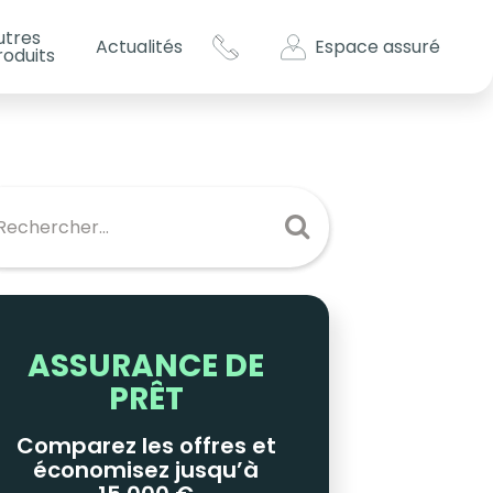
utres
Espace assuré
Actualités
roduits
s impôts ?
es
ASSURANCE DE
PRÊT
Comparez les offres et
économisez jusqu’à