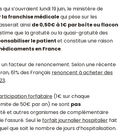
qui s’ouvraient lundi 19 juin, le ministère de
la franchise médicale
qui pèse sur les
asserait ainsi
de 0,50€ à 1€ par boîte ou flacon
time que la gratuité ou la quasi-gratuité des
onsabiliser le patient
et constitue une raison
édicaments en France
.
t un facteur de renoncement. Selon une récente
aran, 61% des Français
renoncent à acheter des
23
.
rticipation forfaitaire
(1€ sur chaque
limite de 50€ par an) ne sont
pas
nté
et autres organismes de complémentaire
e l’assuré. Seul le
forfait journalier hospitalier
fait
uel que soit le nombre de jours d’hospitalisation.