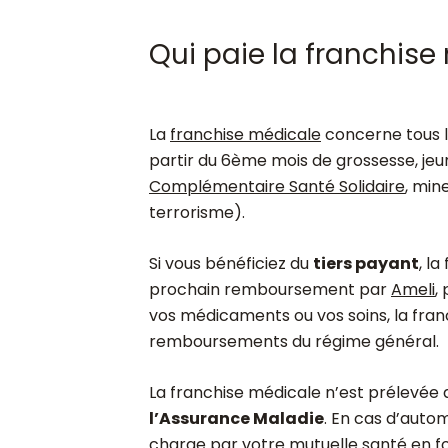
Qui paie la franchise
La
franchise médicale
concerne tous l
partir du 6
ème
mois de grossesse, jeun
Complémentaire Santé Solidaire
, min
terrorisme).
Si vous bénéficiez du
tiers payant
, l
prochain remboursement par
Ameli
,
vos médicaments ou vos soins, la fran
remboursements du régime général.
La franchise médicale n’est prélevée 
l’Assurance Maladie
. En cas d’auto
charge par votre mutuelle santé en fo