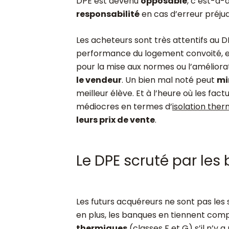
DPE est devenu
opposable
, c’est-à-
responsabilité
en cas d’erreur préjud
Les acheteurs sont très attentifs au DP
performance du logement convoité, 
pour la mise aux normes ou l’amélior
le vendeur
. Un bien mal noté peut
mi
meilleur élève. Et à l’heure où les fac
médiocres en termes d’
isolation the
leurs prix de vente
.
Le DPE scruté par le
Les futurs acquéreurs ne sont pas les
en plus, les banques en tiennent com
thermiques
(classes F et G) s’il n’y a 