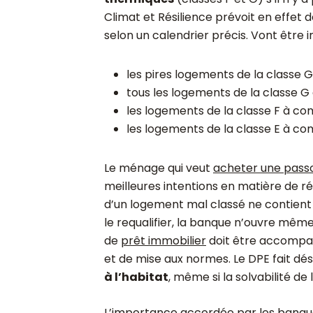
Climat et Résilience prévoit en effet d
selon un calendrier précis. Vont être in
les pires logements de la classe 
tous les logements de la classe G
les logements de la classe F à co
les logements de la classe E à co
Le ménage qui veut
acheter une passo
meilleures intentions en matière de ré
d’un logement mal classé ne contien
le requalifier, la banque n’ouvre mêm
de
prêt immobilier
doit être accomp
et de mise aux normes. Le DPE fait dé
à l’habitat
, même si la solvabilité d
L’importance accordée par les banq