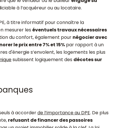
dire que le vendeur ou le bailleur
engage sa
iciable à l’acquéreur ou au locataire.
E, à titre informatif pour connaître la
en mesurer les
éventuels travaux nécessaires
ation du confort, également pour
négocier avec
norer le prix entre 7% et 15%
par rapport à un
tures d'énergie s’envolent, les logements les plus
rmique
subissent logiquement des
décotes sur
s banques
 seuls à accorder
de l’importance au DPE
. De plus
pte,
refusant de financer des passoires
pas un projet immobilier solide à la clef. La loi