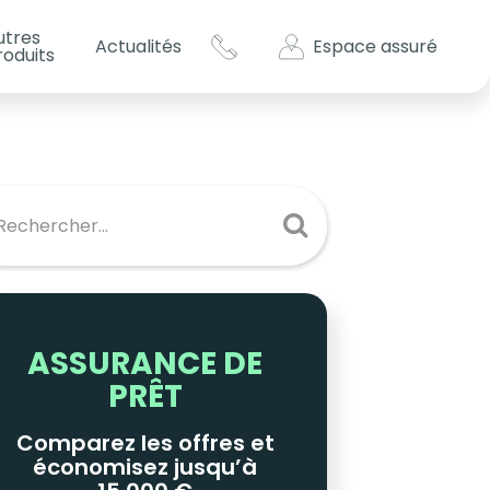
utres
Espace assuré
Actualités
roduits
s impôts ?
es
ASSURANCE DE
PRÊT
Comparez les offres et
économisez jusqu’à