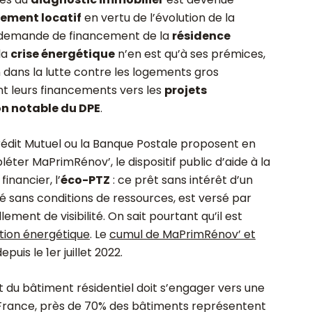
sement locatif
en vertu de l’évolution de la
e demande de financement de la
résidence
 la
crise énergétique
n’en est qu’à ses prémices,
 dans la lutte contre les logements gros
t leurs financements vers les
projets
on notable du DPE
.
édit Mutuel ou la Banque Postale proposent en
ter MaPrimRénov’, le dispositif public d’aide à la
inancier, l’
éco-PTZ
: ce prêt sans intérêt d’un
 sans conditions de ressources, est versé par
ent de visibilité. On sait pourtant qu’il est
tion énergétique
. Le
cumul de MaPrimRénov’ et
puis le 1er juillet 2022.
du bâtiment résidentiel doit s’engager vers une
 France, près de 70% des bâtiments représentent