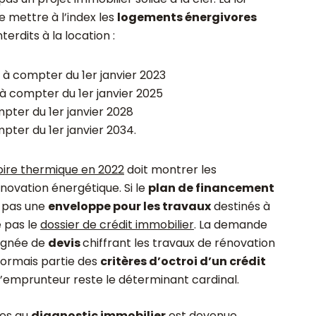
e mettre à l’index les
logements énergivores
terdits à la location :
G à compter du 1
er
janvier 2023
 à compter du 1
er
janvier 2025
mpter du 1
er
janvier 2028
mpter du 1
er
janvier 2034.
ire thermique en 2022
doit montrer les
novation énergétique. Si le
plan de financement
t pas une
enveloppe pour les travaux
destinés à
e pas le
dossier de crédit immobilier
. La demande
agnée de
devis
chiffrant les travaux de rénovation
sormais partie des
critères d’octroi d’un crédit
e l’emprunteur reste le déterminant cardinal.
ues au
diagnostic immobilier
est devenue