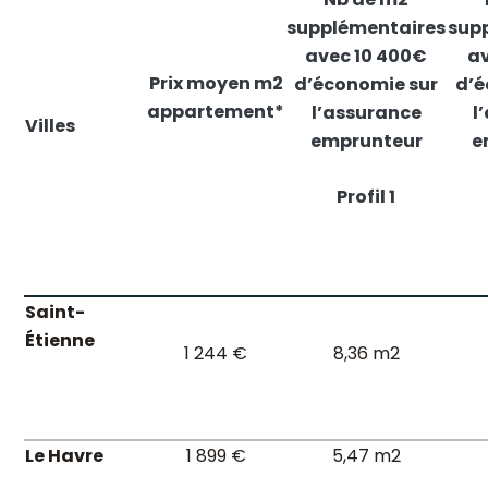
supplémentaires
sup
avec 10 400€
av
Prix moyen m2
d’économie sur
d’é
appartement*
l’assurance
l
Villes
emprunteur
e
Profil 1
Saint-
Étienne
1 244 €
8,36 m2
Le Havre
1 899 €
5,47 m2