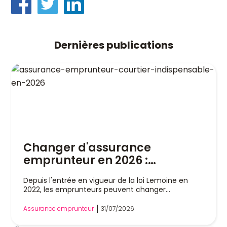
Dernières publications
Changer d'assurance
emprunteur en 2026 :
pourquoi un courtier est
Depuis l'entrée en vigueur de la loi Lemoine en
indispensable
2022, les emprunteurs peuvent changer
d'assurance de prêt immobilier à tout moment,
sans attendre la date anniversaire de leur contrat.
Assurance emprunteur
31/07/2026
Cette liberté a profondément modifié le marché,
mais dans la pratique, remplacer son assurance