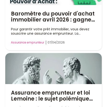
Baromètre du pouvoir d'achat
immobilier avril 2026 : gagnez
des mètres carrés en
Pour garantir votre prêt immobilier, vous devez
changeant d'assurance
souscrire une assurance emprunteur. La
emprunteur
réglementation...
Assurance emprunteur
07/04/2026
Assurance emprunteur et loi
Lemoine : le sujet polémique
des clauses d’exclusions