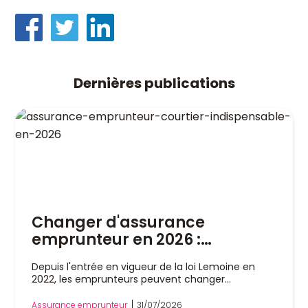
Dernières publications
Changer d'assurance
emprunteur en 2026 :
pourquoi un courtier est
Depuis l'entrée en vigueur de la loi Lemoine en
indispensable
2022, les emprunteurs peuvent changer
d'assurance de prêt immobilier à tout moment,
sans attendre la date anniversaire de leur contrat.
Assurance emprunteur
31/07/2026