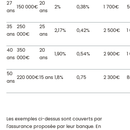
27
20
150 000€
2%
0,38%
1 700€
5
ans
ans
35
250
25
2,17%
0,42%
2 500€
1
ans
000€
ans
40
350
20
1,90%
0,54%
2 900€
1
ans
000€
ans
50
220 000€
15 ans
1,8%
0,75
2 300€
8
ans
Les exemples ci-dessus sont couverts par
l'assurance proposée par leur banque. En