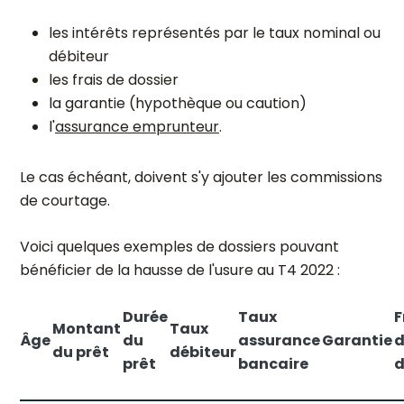
les intérêts représentés par le taux nominal ou
débiteur
les frais de dossier
la garantie (hypothèque ou caution)
l'
assurance emprunteur
.
Le cas échéant, doivent s'y ajouter les commissions
de courtage.
Voici quelques exemples de dossiers pouvant
bénéficier de la hausse de l'usure au T4 2022 :
Durée
Taux
F
Montant
Taux
Âge
du
assurance
Garantie
d
du prêt
débiteur
prêt
bancaire
d