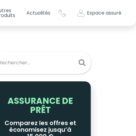
utres
Espace assuré
Actualités
roduits
s impôts ?
es
ASSURANCE DE
PRÊT
Comparez les offres et
économisez jusqu’à