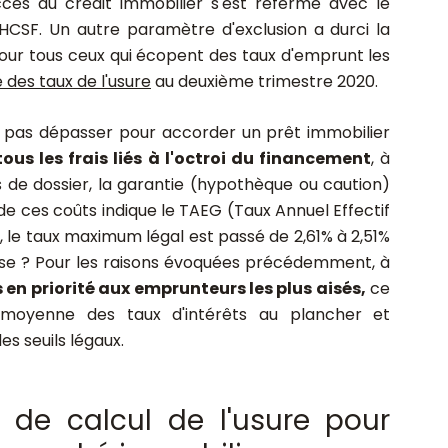
ccès au crédit immobilier s'est refermé avec le
HCSF. Un autre paramètre d'exclusion a durci la
pour tous ceux qui écopent des taux d'emprunt les
 des taux de l'usure
au deuxième trimestre 2020.
 pas dépasser pour accorder un prêt immobilier
tous les frais liés à l'octroi du financement
, à
is de dossier, la garantie (hypothèque ou caution)
de ces coûts indique le TAEG (Taux Annuel Effectif
s, le taux maximum légal est passé de 2,61% à 2,51%
aisse ? Pour les raisons évoquées précédemment, à
s en priorité aux emprunteurs les plus aisés,
ce
 moyenne des taux d'intérêts au plancher et
s seuils légaux.
 de calcul de l'usure pour