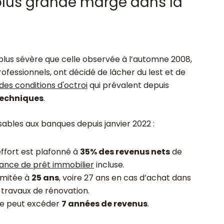
 plus grande marge dans la
 plus sévère que celle observée à l’automne 2008,
rofessionnels, ont décidé de lâcher du lest et de
es conditions d'octroi
qui prévalent depuis
techniques
.
bles aux banques depuis janvier 2022 :
effort est plafonné à
35% des revenus nets
de
ance de prêt immobilier
incluse.
imitée à
25 ans
, voire 27 ans en cas d’achat dans
 travaux de rénovation.
ne peut excéder
7 années de revenus
.