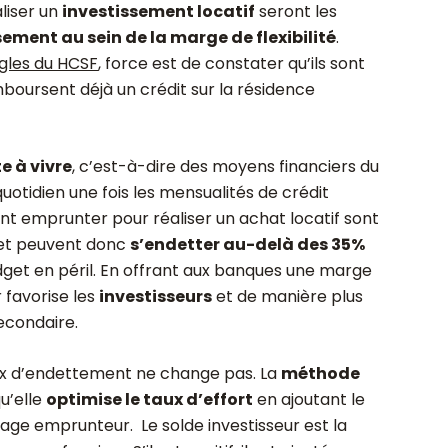
liser un
investissement locatif
seront les
ement au sein de la marge de flexibilité
.
ègles du HCSF
, force est de constater qu’ils sont
mboursent déjà un crédit sur la résidence
e à vivre
, c’est-à-dire des moyens financiers du
tidien une fois les mensualités de crédit
ant emprunter pour réaliser un achat locatif sont
 et peuvent donc
s’endetter au-delà des 35%
get en péril. En offrant aux banques une marge
 favorise les
investisseurs
et de manière plus
econdaire.
ux d’endettement ne change pas. La
méthode
u’elle
optimise le taux d’effort
en ajoutant le
age emprunteur. Le solde investisseur est la