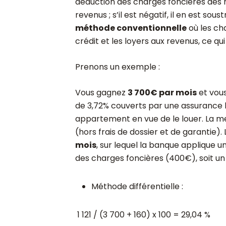
déduction des charges foncières des reve
revenus ; s’il est négatif, il en est sou
méthode conventionnelle
où les ch
crédit et les loyers aux revenus, ce 
Prenons un exemple :
Vous gagnez
3 700€ par mois
et vou
de 3,72% couverts par une assurance b
appartement en vue de le louer. La m
(hors frais de dossier et de garantie)
moi
s
, sur lequel la banque applique u
des charges foncières (400€), soit u
Méthode différentielle :
1 121 / (3 700 + 160) x 100 = 29,04 %