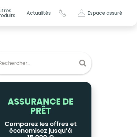
utres
Espace assuré
Actualités
roduits
s impôts ?
es
ASSURANCE DE
PRÊT
Comparez les offres et
économisez jusqu’à