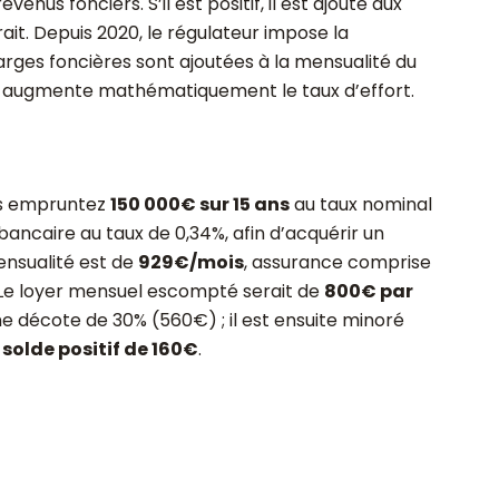
nus fonciers. S’il est positif, il est ajouté aux
strait. Depuis 2020, le régulateur impose la
arges foncières sont ajoutées à la mensualité du
qui augmente mathématiquement le taux d’effort.
s empruntez
150 000€ sur 15 ans
au taux nominal
ancaire au taux de 0,34%, afin d’acquérir un
ensualité est de
929€/mois
, assurance comprise
. Le loyer mensuel escompté serait de
800€ par
ne décote de 30% (560€) ; il est ensuite minoré
n
solde positif de 160€
.