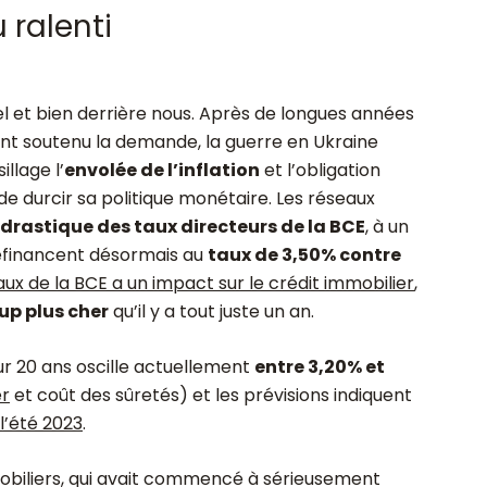
 ralenti
el et bien derrière nous. Après de longues années
ont soutenu la demande, la guerre en Ukraine
llage l’
envolée de l’inflation
et l’obligation
 durcir sa politique monétaire. Les réseaux
drastique des taux directeurs de la BCE
, à un
 refinancent désormais au
taux de 3,50% contre
ux de la BCE a un impact sur le crédit immobilier
,
p plus cher
qu’il y a tout juste un an.
ur 20 ans oscille actuellement
entre 3,20% et
er
et coût des sûretés) et les prévisions indiquent
l’été 2023
.
mobiliers, qui avait commencé à sérieusement