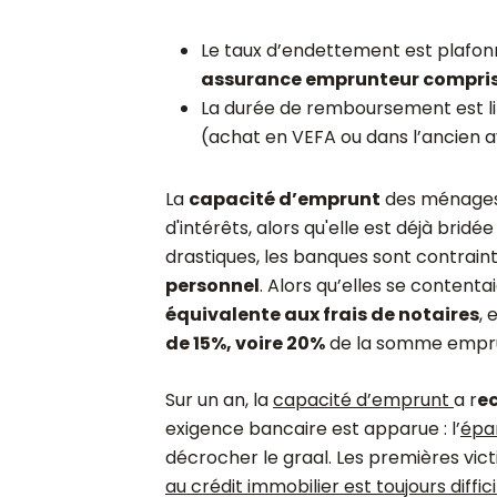
Le taux d’endettement est plafon
assurance emprunteur compri
La durée de remboursement est l
(achat en VEFA ou dans l’ancien 
La
capacité d’emprunt
des ménages 
d'intérêts, alors qu'elle est déjà bri
drastiques, les banques sont contrain
personnel
. Alors qu’elles se conten
équivalente aux frais de notaires
,
de 15%, voire 20%
de la somme empr
Sur un an, la
capacité d’emprunt
a r
ec
exigence bancaire est apparue : l’
épa
décrocher le graal. Les premières vic
au crédit immobilier est toujours diffici