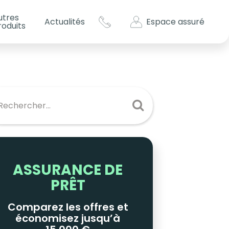
utres
Espace assuré
Actualités
roduits
s impôts ?
es
ASSURANCE DE
PRÊT
Comparez les offres et
économisez jusqu’à