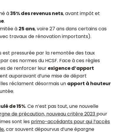
né à
35% des revenus nets
, avant impôt et
se
.
imitée à
25 ans
, voire 27 ans dans certains cas
avec travaux de rénovation importants).
est pressurée par la remontée des taux
dée par ces normes du HCSF. Face à ces règles
tes de renforcer leur
exigence d’apport
taient auparavant d’une mise de départ
 elles réclament désormais un
apport à hauteur
untée.
ulé de 15%
. Ce n’est pas tout, une nouvelle
rgne de précaution, nouveau critère 2023
pour
times sont les
primo-accédants pour qui l’accès
le
, car souvent dépourvus d’une épargne