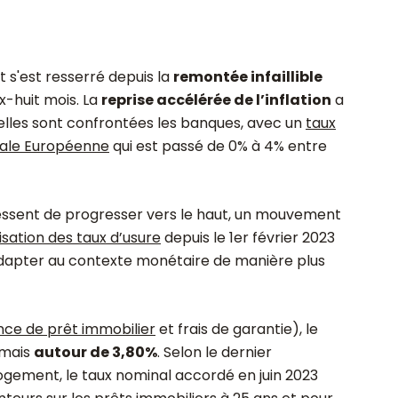
at s'est resserré depuis la
remontée infaillible
ix-huit mois. La
reprise accélérée de l’inflation
a
elles sont confrontées les banques, avec un
taux
rale Européenne
qui est passé de 0% à 4% entre
essent de progresser vers le haut, un mouvement
sation des taux d’usure
depuis le 1
er
février 2023
adapter au contexte monétaire de manière plus
nce de prêt immobilier
et frais de garantie), le
rmais
autour de 3,80%
. Selon le dernier
ogement, le taux nominal accordé en juin 2023