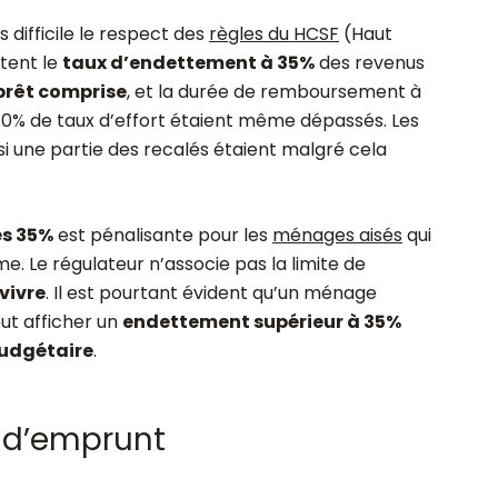
 difficile le respect des
règles du HCSF
(Haut
itent le
taux d’endettement à 35%
des revenus
prêt comprise
, et la durée de remboursement à
s 40% de taux d’effort étaient même dépassés. Les
 si une partie des recalés étaient malgré cela
es 35%
est pénalisante pour les
ménages aisés
qui
. Le régulateur n’associe pas la limite de
vivre
. Il est pourtant évident qu’un ménage
ut afficher un
endettement supérieur à 35%
budgétaire
.
 d’emprunt