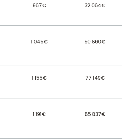
967€
32 064€
1 045€
50 860€
1 155€
77 149€
1 191€
85 837€