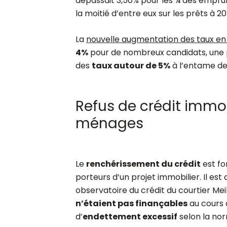
dépassait 3,50% pour les ¾ des emprun
la moitié d’entre eux sur les prêts à 20
La
nouvelle augmentation des taux en j
4%
pour de nombreux candidats, une pr
des
taux autour de 5%
à l’entame de
Refus de crédit immob
ménages
Le
renchérissement du crédit
est fo
porteurs d’un projet immobilier. Il est 
observatoire du crédit du courtier Mei
n’étaient pas finançables
au cours 
d’
endettement excessif
selon la nor