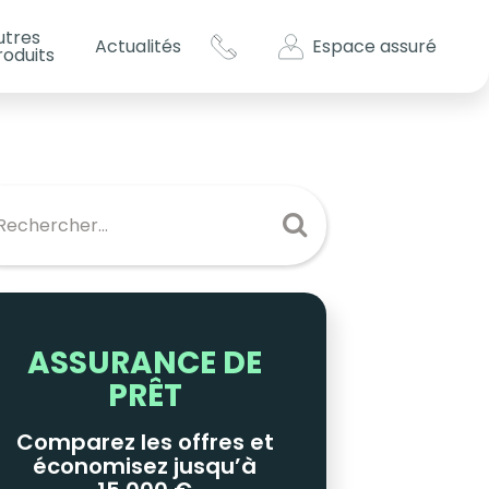
utres
Espace assuré
Actualités
roduits
s impôts ?
es
ASSURANCE DE
PRÊT
Comparez les offres et
économisez jusqu’à