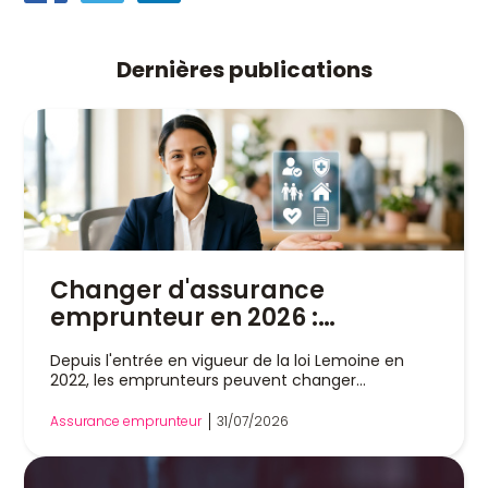
Dernières publications
Changer d'assurance
emprunteur en 2026 :
pourquoi un courtier est
Depuis l'entrée en vigueur de la loi Lemoine en
indispensable
2022, les emprunteurs peuvent changer
d'assurance de prêt immobilier à tout moment,
sans attendre la date anniversaire de leur contrat.
Assurance emprunteur
31/07/2026
Cette liberté a profondément modifié le marché,
mais dans la pratique, remplacer son assurance
reste une démarche technique. Entre l'analyse