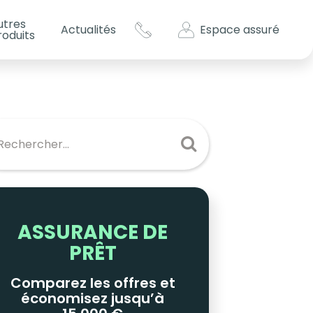
utres
Espace assuré
Actualités
roduits
s impôts ?
es
ASSURANCE DE
PRÊT
Comparez les offres et
économisez jusqu’à