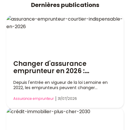
Dernières publications
Changer d'assurance
emprunteur en 2026 :
pourquoi un courtier est
Depuis l'entrée en vigueur de la loi Lemoine en
indispensable
2022, les emprunteurs peuvent changer
d'assurance de prêt immobilier à tout moment,
sans attendre la date anniversaire de leur contrat.
Assurance emprunteur
31/07/2026
Cette liberté a profondément modifié le marché,
mais dans la pratique, remplacer son assurance
reste une démarche technique. Entre l'analyse
des garanties, le respect de l'équivalence de
couverture et les échanges avec la banque, les
obstacles sont nombreux. Le recours à un courtier