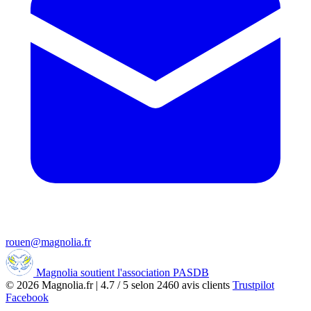
rouen@magnolia.fr
Magnolia soutient l'association PASDB
© 2026
Magnolia.fr
|
4.7
/
5
selon
2460
avis clients
Trustpilot
Facebook