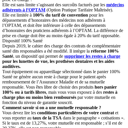
Elle est sans limite s’agissant des surcoûts facturés par les
médecins
adhérents à l’OPTAM
(Option Pratique Tarifaire Maîtrisée).
Elle est limitée à
100% du tarif de convention
pour les
dépassements d’honoraires des médecins non adhérents à
l’OPTAM, et doit être inférieure à celle des dépassements
d’honoraires des praticiens adhérents à l’OPTAM. La différence de
prise en charge doit être au moins égale à 20% du tarif opposable.
Dispositif 100% Santé
Depuis 2019, le cahier des charge des contrats de complémentaire
santé dits responsables a été modifié. Il intègre la
réforme 100%
Santé
, un dispositif qui permet de
supprimer les restes à charge
pour les lunettes de vue, les prothèses dentaires et les aides
auditives.
Tout équipement ou appareillage sélectionné dans le panier 100%
Santé ne génère aucun reste à charge pour le patient après
remboursement de l’Assurance Maladie et de sa mutuelle
responsable. Vous êtes libre de choisir des produits
hors panier
100% ou à tarifs libres
, mais vous vous exposez à des
restes à
charge plus ou moins bien remboursés
par votre mutuelle en
fonction du niveau de garantie souscrit.
Comment savoir si on a une mutuelle responsable ?
Vous devez lire les
conditions particulières de votre contrat
et
vous reporter au
taux de la TSA
dans le paragraphe « cotisations ».
Si le taux est de 13,27%, votre mutuelle est responsable ; s’il est de