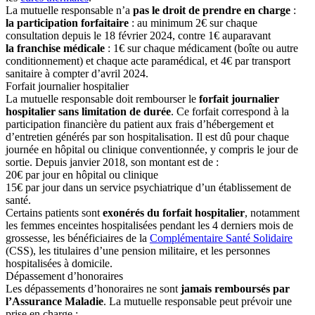
La mutuelle responsable n’a
pas le droit de prendre en charge
:
la participation forfaitaire
: au minimum 2€ sur chaque
consultation depuis le 18 février 2024, contre 1€ auparavant
la franchise médicale
: 1€ sur chaque médicament (boîte ou autre
conditionnement) et chaque acte paramédical, et 4€ par transport
sanitaire à compter d’avril 2024.
Forfait journalier hospitalier
La mutuelle responsable doit rembourser le
forfait journalier
hospitalier sans limitation de durée
. Ce forfait correspond à la
participation financière du patient aux frais d’hébergement et
d’entretien générés par son hospitalisation. Il est dû pour chaque
journée en hôpital ou clinique conventionnée, y compris le jour de
sortie. Depuis janvier 2018, son montant est de :
20€ par jour en hôpital ou clinique
15€ par jour dans un service psychiatrique d’un établissement de
santé.
Certains patients sont
exonérés du forfait hospitalier
, notamment
les femmes enceintes hospitalisées pendant les 4 derniers mois de
grossesse, les bénéficiaires de la
Complémentaire Santé Solidaire
(CSS), les titulaires d’une pension militaire, et les personnes
hospitalisées à domicile.
Dépassement d’honoraires
Les dépassements d’honoraires ne sont
jamais remboursés par
l’Assurance Maladie
. La mutuelle responsable peut prévoir une
prise en charge :