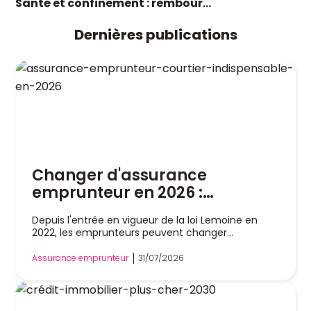
Santé et confinement : rembour...
Dernières publications
Changer d'assurance
emprunteur en 2026 :
pourquoi un courtier est
Depuis l'entrée en vigueur de la loi Lemoine en
indispensable
2022, les emprunteurs peuvent changer
d'assurance de prêt immobilier à tout moment,
sans attendre la date anniversaire de leur contrat.
Assurance emprunteur
31/07/2026
Cette liberté a profondément modifié le marché,
mais dans la pratique, remplacer son assurance
reste une démarche technique. Entre l'analyse
des garanties, le respect de l'équivalence de