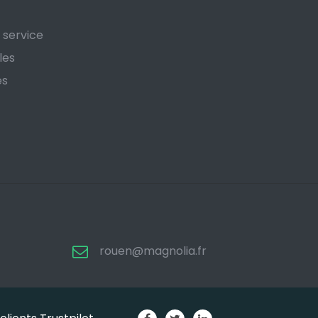
 service
les
es
rouen@magnolia.fr