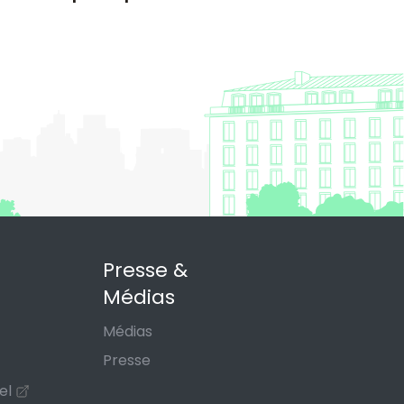
aitaires en octobre 2026 : quel
act sur votre budget et les
uelles santé ?
Presse &
Médias
Médias
Presse
el