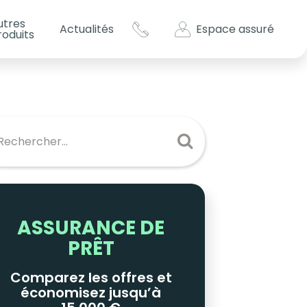
utres
Espace assuré
Actualités
roduits
s impôts ?
es
ASSURANCE DE
PRÊT
Comparez les offres et
économisez jusqu’à