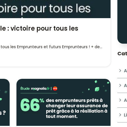
e : victoire pour tous les
r tous les Emprunteurs et futurs Emprunteurs ! + de...
Cat
A
A
A
L