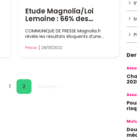
I
Etude Magnolia/Loi
Lemoine : 66% des
M
emprunteurs prêts à
COMMUNIQUE DE PRESSE Magnolia.fr
changer d'assurance
P
révèle les résultats éloquents d’une
étude exclusive menée...
Presse
28/01/2022
Der
Assu
Cha
2026
1
2
Suivant »
ind
Assu
Pou
risq
Mutu
Dou
méd