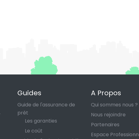
forf
imp
mut
Guides
A Propos
Guide de l'assurance de
Qui sommes nous ?
prêt
r
Nous rejoindre
Les garanties
Partenaires
Le coût
Espace Professionn