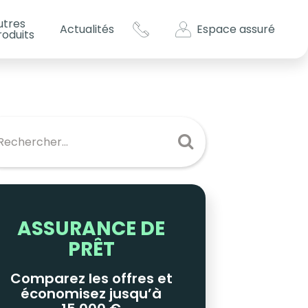
utres
Espace assuré
Actualités
roduits
s impôts ?
es
ASSURANCE DE
PRÊT
Comparez les offres et
économisez jusqu’à