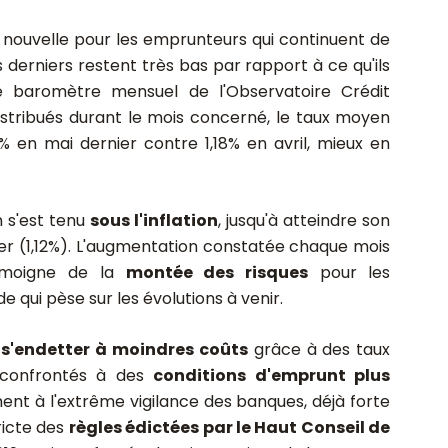
nouvelle pour les emprunteurs qui continuent de
s derniers restent très bas par rapport à ce qu'ils
le baromètre mensuel de l'Observatoire Crédit
distribués durant le mois concerné, le taux moyen
5% en mai dernier contre 1,18% en avril, mieux en
 s'est tenu
sous l'inflation
, jusqu'à atteindre son
ier (1,12%). L'augmentation constatée chaque mois
témoigne de la
montée des risques
pour les
e qui pèse sur les évolutions à venir.
t
s'endetter à moindres coûts
grâce à des taux
s confrontés à des
conditions d'emprunt plus
ment à l'extrême vigilance des banques, déjà forte
ricte des
règles édictées par le Haut Conseil de