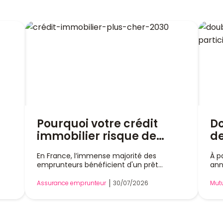
Pourquoi votre crédit
D
immobilier risque de
de
t
coûter plus cher en 2030 ?
et
En France, l’immense majorité des
À p
fo
emprunteurs bénéficient d'un prêt
ann
20
immobilier à taux fixe, un modèle qui
par
dre
garantit des mensualités stables pendant
pas
vo
Assurance emprunteur
30/07/2026
Mutu
tte
toute la durée du financement. Cette
tot
mu
spécificité française constitue un
jus
cer
véritable atout pour sécuriser le budget
con
des ménages. Pourtant, plusieurs
vis