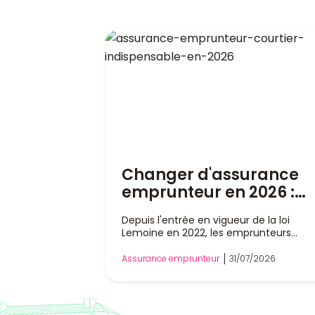
Changer d'assurance
emprunteur en 2026 :
pourquoi un courtier es
Depuis l'entrée en vigueur de la loi
indispensable
Lemoine en 2022, les emprunteurs
peuvent changer d'assurance de prêt
immobilier à tout moment, sans atten
Assurance emprunteur
31/07/2026
la date anniversaire de leur contrat. Ce
liberté a profondément modifié le
marché, mais dans la pratique, rempla
son assurance reste une démarche