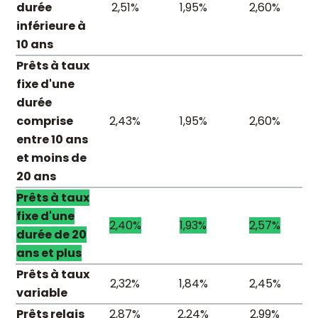
durée
2,51%
1,95%
2,60%
inférieure à
10 ans
Prêts à taux
fixe d'une
durée
comprise
2,43%
1,95%
2,60%
entre 10 ans
et moins de
20 ans
Prêts à taux
fixe d'une
2,40%
1,93%
2,57%
durée de 20
ans et plus
Prêts à taux
2,32%
1,84%
2,45%
variable
Prêts relais
2,87%
2,24%
2,99%