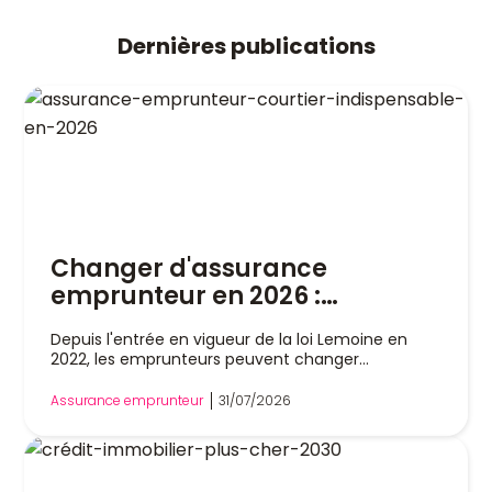
Dernières publications
Changer d'assurance
emprunteur en 2026 :
pourquoi un courtier est
Depuis l'entrée en vigueur de la loi Lemoine en
indispensable
2022, les emprunteurs peuvent changer
d'assurance de prêt immobilier à tout moment,
sans attendre la date anniversaire de leur contrat.
Assurance emprunteur
31/07/2026
Cette liberté a profondément modifié le marché,
mais dans la pratique, remplacer son assurance
reste une démarche technique. Entre l'analyse
des garanties, le respect de l'équivalence de