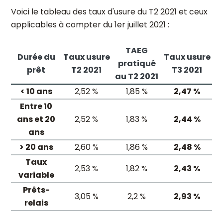
Voici le tableau des taux d'usure du T2 2021 et ceux
applicables à compter du 1er juillet 2021 :
TAEG
Durée du
Taux usure
Taux usure
pratiqué
prêt
T2 2021
T3 2021
au T2 2021
< 10 ans
2,52 %
1,85 %
2,47 %
Entre 10
ans et 20
2,52 %
1,83 %
2,44 %
ans
> 20 ans
2,60 %
1,86 %
2,48 %
Taux
2,53 %
1,82 %
2,43 %
variable
Prêts-
3,05 %
2,2 %
2,93 %
relais