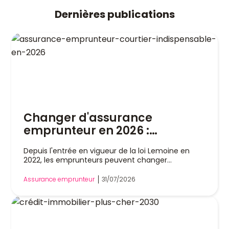
Dernières publications
Changer d'assurance
emprunteur en 2026 :
pourquoi un courtier est
Depuis l'entrée en vigueur de la loi Lemoine en
indispensable
2022, les emprunteurs peuvent changer
d'assurance de prêt immobilier à tout moment,
sans attendre la date anniversaire de leur contrat.
Assurance emprunteur
31/07/2026
Cette liberté a profondément modifié le marché,
mais dans la pratique, remplacer son assurance
reste une démarche technique. Entre l'analyse
des garanties, le respect de l'équivalence de
couverture et les échanges avec la banque, les