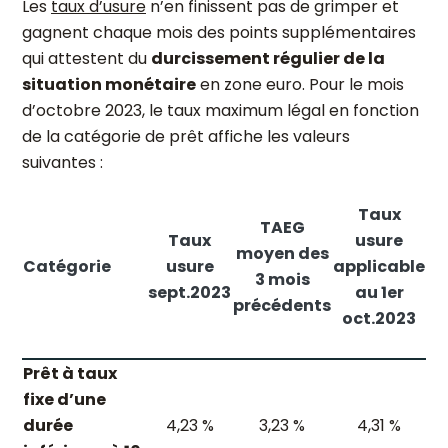
Les
taux d’usure
n’en finissent pas de grimper et
gagnent chaque mois des points supplémentaires
qui attestent du
durcissement régulier de la
situation monétaire
en zone euro. Pour le mois
d’octobre 2023, le taux maximum légal en fonction
de la catégorie de prêt affiche les valeurs
suivantes :
Taux
TAEG
Taux
usure
moyen des
Catégorie
usure
applicable
3 mois
sept.2023
au 1
er
précédents
oct.2023
Prêt à taux
fixe d’une
durée
4,23 %
3,23 %
4,31 %