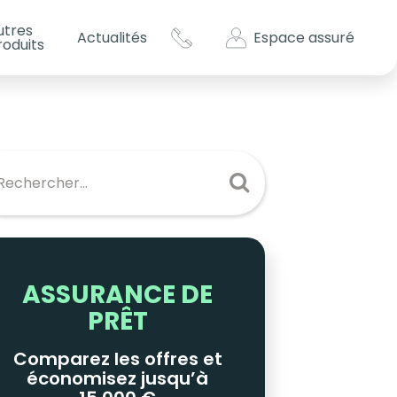
utres
Espace assuré
Actualités
roduits
s impôts ?
es
ASSURANCE DE
PRÊT
Comparez les offres et
économisez jusqu’à