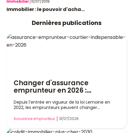
Immobilier
11/07/2019
Immobilier : le pouvoir d'acha...
Dernières publications
Changer d'assurance
emprunteur en 2026 :
pourquoi un courtier est
Depuis l'entrée en vigueur de la loi Lemoine en
indispensable
2022, les emprunteurs peuvent changer
d'assurance de prêt immobilier à tout moment,
sans attendre la date anniversaire de leur contrat.
Assurance emprunteur
31/07/2026
Cette liberté a profondément modifié le marché,
mais dans la pratique, remplacer son assurance