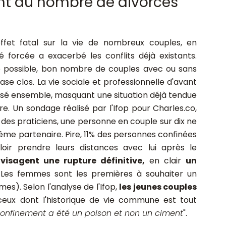
nt du nombre de divorces
ffet fatal sur la vie de nombreux couples, en
té forcée a exacerbé les conflits déjà existants.
e possible, bon nombre de couples avec ou sans
ase clos. La vie sociale et professionnelle d'avant
ssé ensemble, masquant une situation déjà tendue
re. Un sondage réalisé par l'Ifop pour Charles.co,
 des praticiens, une personne en couple sur dix ne
ême partenaire. Pire, 11% des personnes confinées
loir prendre leurs distances avec lui après le
visagent une rupture définitive,
en clair
un
 Les femmes sont les premières à souhaiter un
s). Selon l'analyse de l'Ifop,
les jeunes couples
 ceux dont l'historique de vie commune est tout
 confinement a été un poison et non un ciment
".