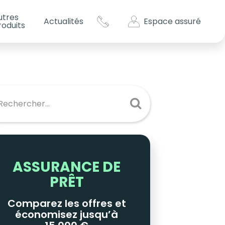
utres
Espace assuré
Actualités
roduits
s impôts ?
es
ASSURANCE DE
PRÊT
Comparez les offres et
économisez jusqu’à