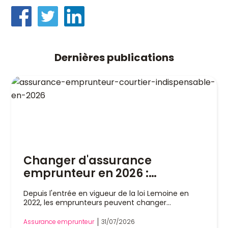
Dernières publications
Changer d'assurance
emprunteur en 2026 :
pourquoi un courtier est
Depuis l'entrée en vigueur de la loi Lemoine en
indispensable
2022, les emprunteurs peuvent changer
d'assurance de prêt immobilier à tout moment,
sans attendre la date anniversaire de leur contrat.
Assurance emprunteur
31/07/2026