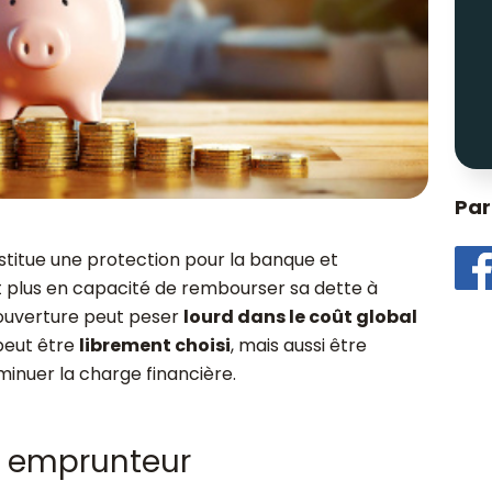
Par
titue une protection pour la banque et
st plus en capacité de rembourser sa dette à
couverture peut peser
l
ourd dans le coût global
peut être
l
ibrement choisi
, mais aussi être
minuer la charge financière.
ce emprunteur