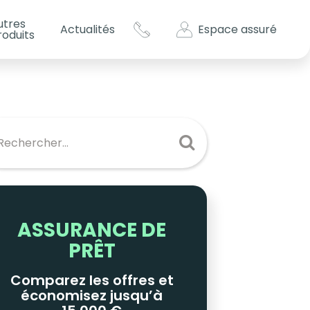
utres
Espace assuré
Actualités
roduits
s impôts ?
es
ASSURANCE DE
PRÊT
Comparez les offres et
économisez jusqu’à