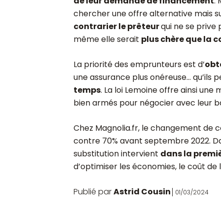
de leur demande de financement
.
chercher une offre alternative mais su
contrarier le prêteur
qui ne se priv
même elle serait
plus chère que la 
La priorité des emprunteurs est d’
obt
une assurance plus onéreuse… qu’ils 
temps
. La loi Lemoine offre ainsi un
bien armés pour négocier avec leur b
Chez Magnolia.fr, le changement de 
contre 70% avant septembre 2022. Da
substitution intervient
dans la premi
d’optimiser les économies, le coût de l
Publié par
Astrid Cousin
01/03/2024