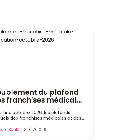
oublement du plafond
s franchises médicales
 participations
artir d'octobre 2026, les plafonds
rfaitaires en octobre
uels des franchises médicales et des
26 : quel impact sur
ticipations forfaitaires vont doubler, et
seront chacun de 50 à 100 € par an. Au
tre budget et les
elle Santé
29/07/2026
al, un assuré pourra donc supporter
tuelles santé ?