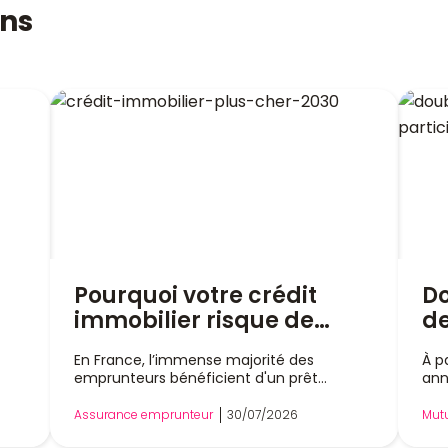
ons
Pourquoi votre crédit
D
immobilier risque de
de
t
coûter plus cher en 2030 ?
et
En France, l’immense majorité des
À p
fo
emprunteurs bénéficient d'un prêt
ann
20
immobilier à taux fixe, un modèle qui
par
dre
garantit des mensualités stables pendant
pas
vo
Assurance emprunteur
30/07/2026
Mutu
tte
toute la durée du financement. Cette
tot
mu