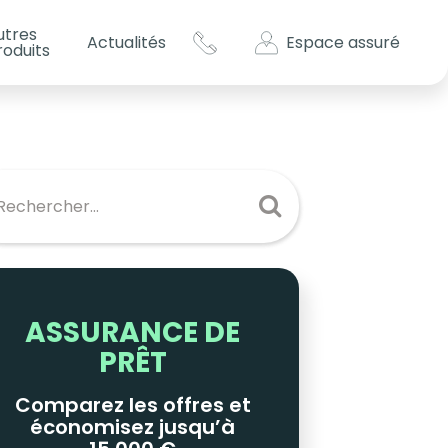
utres
Espace assuré
Actualités
roduits
s impôts ?
es
ASSURANCE DE
PRÊT
Comparez les offres et
économisez jusqu’à