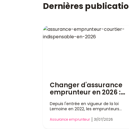
Dernières publicati
Changer d'assurance
emprunteur en 2026 :
pourquoi un courtier es
Depuis l'entrée en vigueur de la loi
indispensable
Lemoine en 2022, les emprunteurs
peuvent changer d'assurance de prêt
immobilier à tout moment, sans atten
Assurance emprunteur
31/07/2026
la date anniversaire de leur contrat. Ce