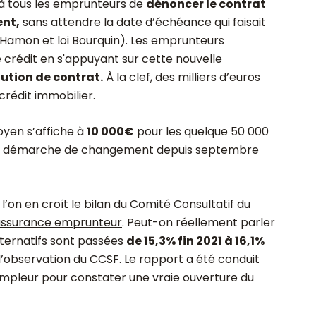
 tous les emprunteurs de
dénoncer le contrat
nt,
sans attendre la date d’échéance qui faisait
oi Hamon et loi Bourquin). Les emprunteurs
 crédit en s'appuyant sur cette nouvelle
tution de contrat.
À la clef, des milliers d’euros
crédit immobilier.
moyen s’affiche à
10 000€
pour les quelque 50 000
r démarche de changement depuis septembre
 l’on en croît le
bilan du Comité Consultatif du
l’assurance emprunteur
. Peut-on réellement parler
lternatifs sont passées
de 15,3% fin 2021 à 16,1%
e l’observation du CCSF. Le rapport a été conduit
ampleur pour constater une vraie ouverture du