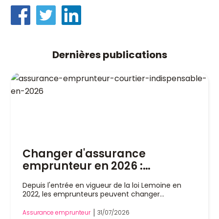
Dernières publications
Changer d'assurance
emprunteur en 2026 :
pourquoi un courtier est
Depuis l'entrée en vigueur de la loi Lemoine en
indispensable
2022, les emprunteurs peuvent changer
d'assurance de prêt immobilier à tout moment,
sans attendre la date anniversaire de leur contrat.
Assurance emprunteur
31/07/2026