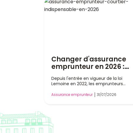
Changer d'assurance
emprunteur en 2026 :
pourquoi un courtier es
Depuis l'entrée en vigueur de la loi
indispensable
Lemoine en 2022, les emprunteurs
peuvent changer d'assurance de prêt
immobilier à tout moment, sans atten
Assurance emprunteur
31/07/2026
la date anniversaire de leur contrat. Ce
liberté a profondément modifié le
marché, mais dans la pratique, rempla
son assurance reste une démarche
technique. Entre l'analyse des garanties
respect de l'équivalence de couverture
les échanges avec la banque, les