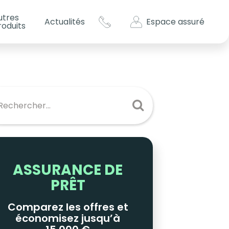
utres
Espace assuré
Actualités
roduits
s impôts ?
es
ASSURANCE DE
PRÊT
Comparez les offres et
économisez jusqu’à