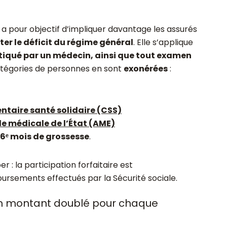
 a pour objectif d’impliquer davantage les assurés
iter le déficit du régime général
. Elle s’applique
tiqué par un médecin, ainsi que tout examen
catégories de personnes en sont
exonérées
:
taire santé solidaire (CSS)
de médicale de l’État (AME)
6ᵉ mois de grossesse
.
r : la participation forfaitaire est
rsements effectués par la Sécurité sociale.
un montant doublé pour chaque