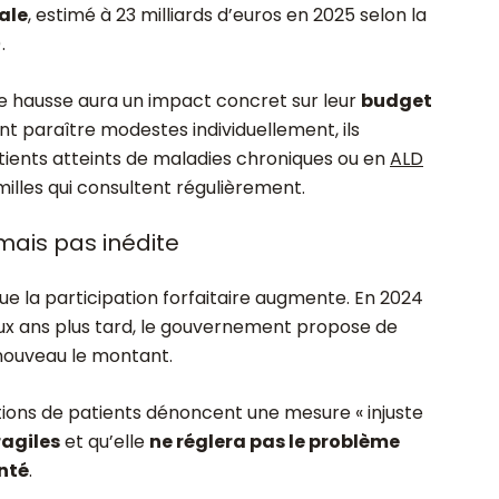
iale
, estimé à 23 milliards d’euros en 2025 selon la
.
e hausse aura un impact concret sur leur
budget
ent paraître modestes individuellement, ils
ients atteints de maladies chroniques ou en
ALD
milles qui consultent régulièrement.
mais pas inédite
ue la participation forfaitaire augmente. En 2024
ux ans plus tard, le gouvernement propose de
 nouveau le montant.
tions de patients dénoncent une mesure « injuste
ragiles
et qu’elle
ne réglera pas le problème
nté
.