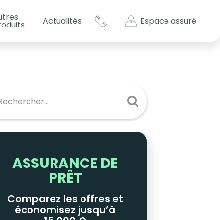
utres
Espace assuré
Actualités
roduits
s impôts ?
es
ASSURANCE DE
PRÊT
Comparez les offres et
économisez jusqu’à