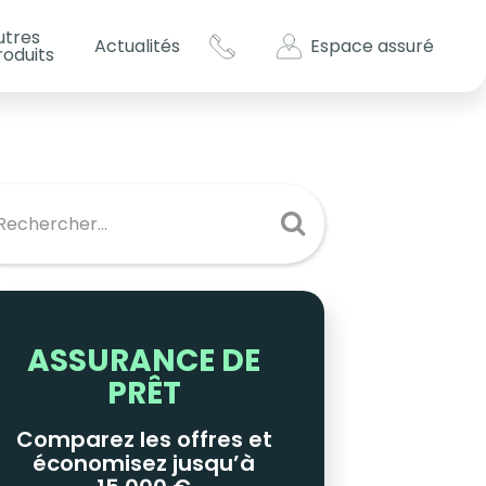
utres
Espace assuré
Actualités
roduits
s impôts ?
es
ASSURANCE DE
PRÊT
Comparez les offres et
économisez jusqu’à