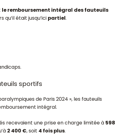
t
le remboursement intégral
des fauteuils
rs qu’il était jusqu’ici
partiel
.
andicaps.
teuils sportifs
paralympiques de Paris 2024 », les fauteuils
 remboursement intégral.
pés recevaient une prise en charge limitée à
598
u’à
2 400 €
, soit
4 fois plus
.