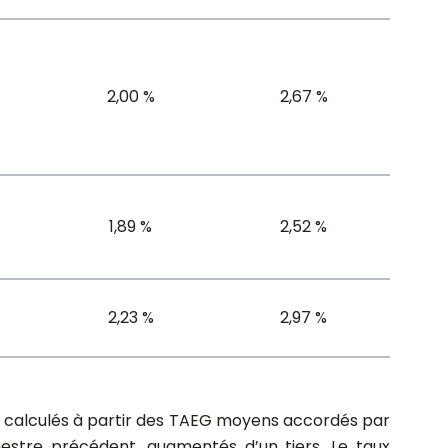
2,00 %
2,67 %
1,89 %
2,52 %
2,23 %
2,97 %
nt calculés à partir des TAEG moyens accordés par
mestre précédent, augmentés d’un tiers. Le taux