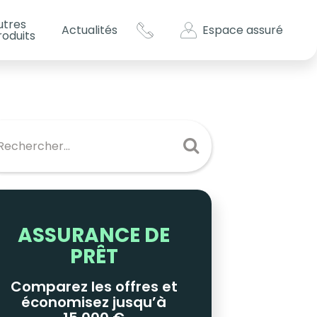
utres
Espace assuré
Actualités
roduits
s impôts ?
es
ASSURANCE DE
PRÊT
Comparez les offres et
économisez jusqu’à