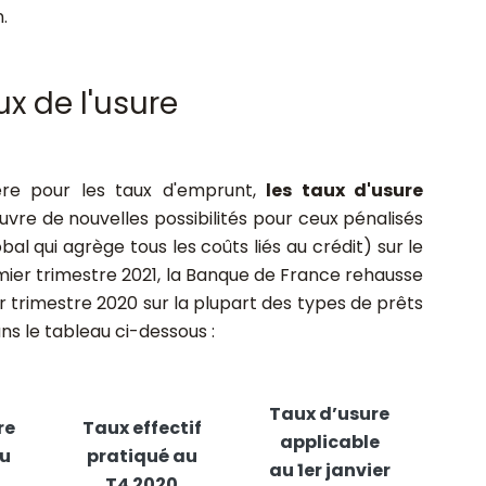
.
x de l'usure
ère pour les taux d'emprunt,
les taux d'usure
uvre de nouvelles possibilités pour ceux pénalisés
al qui agrège tous les coûts liés au crédit) sur le
emier trimestre 2021, la Banque de France rehausse
r trimestre 2020 sur la plupart des types de prêts
ns le tableau ci-dessous :
Taux d’usure
re
Taux effectif
applicable
au
pratiqué au
au 1
er
janvier
T4 2020