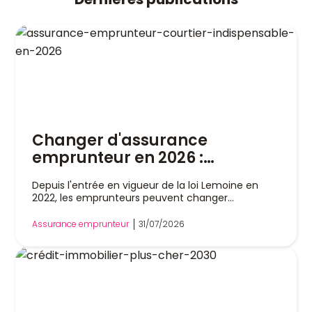
Changer d'assurance
emprunteur en 2026 :
pourquoi un courtier est
Depuis l'entrée en vigueur de la loi Lemoine en
indispensable
2022, les emprunteurs peuvent changer
d'assurance de prêt immobilier à tout moment,
sans attendre la date anniversaire de leur contrat.
Assurance emprunteur
31/07/2026
Cette liberté a profondément modifié le marché,
mais dans la pratique, remplacer son assurance
reste une démarche technique. Entre l'analyse
des garanties, le respect de l'équivalence de
couverture et les échanges avec la banque, les
obstacles sont nombreux. Le recours à un courtier
en assurance emprunteur constitue un véritable