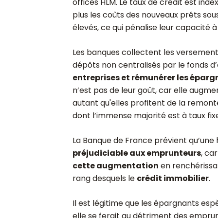
offices HLM. Le taux de crédit est index
plus les coûts des nouveaux prêts sou
élevés, ce qui pénalise leur capacité à
Les banques collectent les versemen
dépôts non centralisés par le fonds d
entreprises et rémunérer les épar
n’est pas de leur goût, car elle augme
autant qu'elles profitent de la remonté
dont l’immense majorité est à taux fix
La Banque de France prévient qu’une ha
préjudiciable aux emprunteurs
, ca
cette augmentation
en renchérissan
rang desquels le
crédit immobilier
.
Il est légitime que les épargnants espè
elle se ferait au détriment des empru