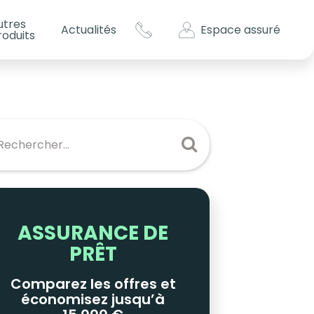
utres
Espace assuré
Actualités
roduits
s impôts ?
es
ASSURANCE DE
PRÊT
Comparez les offres et
économisez jusqu’à