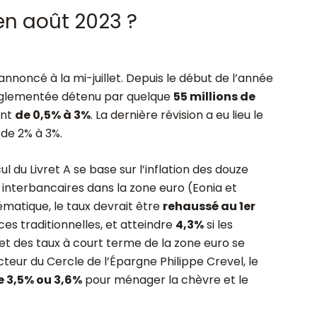
 en août 2023 ?
annoncé à la mi-juillet. Depuis le début de l’année
 réglementée détenu par quelque
55 millions de
ant
de 0,5% à 3%
. La dernière révision a eu lieu le
 de 2% à 3%.
l du Livret A se base sur l’inflation des douze
x interbancaires dans la zone euro (Eonia et
ématique, le taux devrait être
rehaussé au 1
er
es traditionnelles, et atteindre
4,3%
si les
n et des taux à court terme de la zone euro se
cteur du Cercle de l’Épargne Philippe Crevel, le
e 3,5% ou 3,6%
pour ménager la chèvre et le