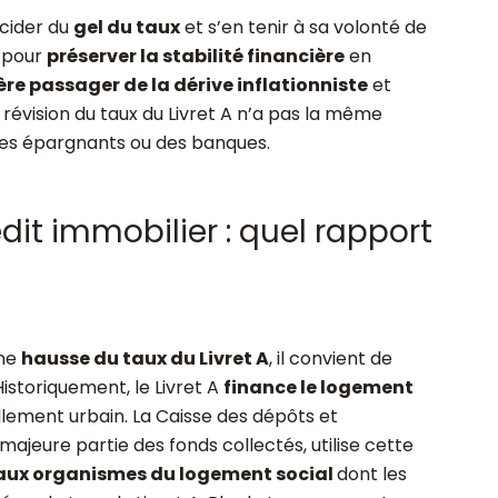
écider du
gel du taux
et s’en tenir à sa volonté de
A pour
préserver la stabilité financière
en
re passager de la dérive inflationniste
et
la révision du taux du Livret A n’a pas la même
des épargnants ou des banques.
édit immobilier : quel rapport
une
hausse du taux du Livret A
, il convient de
Historiquement, le Livret A
finance le logement
ement urbain. La Caisse des dépôts et
majeure partie des fonds collectés, utilise cette
 aux organismes du logement social
dont les