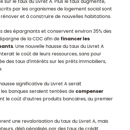
é sur le taux du Livret A. Plus le taux augmente,
scrits par les organismes de logement social sont
 rénover et à construire de nouvelles habitations.
ts des épargnants et conservent environ 35% des
’épargne de la CDC afin de
financer les
gnants
. Une nouvelle hausse du taux du Livret A
nterait le coût de leurs ressources, sans pour
e des taux d’intérêts sur les prêts immobiliers,
e.
usse significative du Livret A serait
r les banques seraient tentées de
compenser
t le coût d’autres produits bancaires, au premier
rent une revalorisation du taux du Livret A, mais
nteurs, déjà pénalisés par des
taux de crédit