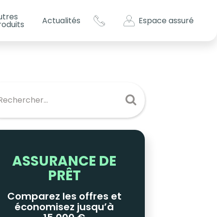
utres
Espace assuré
Actualités
roduits
s impôts ?
es
ASSURANCE DE
PRÊT
Comparez les offres et
économisez jusqu’à