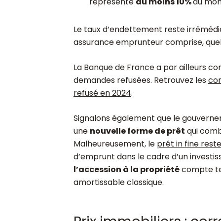
représente
au moins 10%
du mon
Le taux d’endettement reste irrémé
assurance emprunteur comprise, quel q
La Banque de France a par ailleurs c
demandes refusées. Retrouvez les
con
refusé en 2024
.
Signalons également que le gouverne
une
nouvelle forme de prêt
qui combi
Malheureusement, le
prêt in fine res
d’emprunt dans le cadre d’un investiss
l’accession à la propriété
compte ten
amortissable classique.