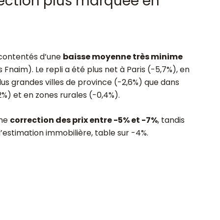
rrection plus marquée en
t contentés d’une
baisse moyenne très minime
 Fnaim). Le repli a été plus net à Paris (-5,7%), en
lus grandes villes de province (-2,6%) que dans
%) et en zones rurales (-0,4%).
une
correction des prix entre -5% et -7%
, tandis
l’estimation immobilière, table sur -4%.